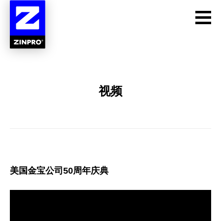
Toggl
Mobil
Navig
视频
关于我们
解决方案
动物物种
美国金宝公司50周年庆典
产品列表
资源中心