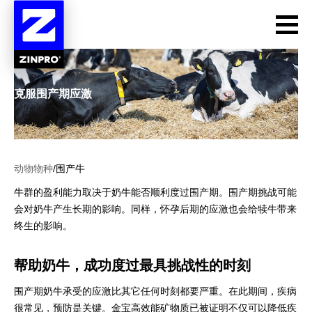
Toggl
Mobil
Navig
克服围产期应激
关于我们
动物物种
/围产牛
解决方案
牛群的盈利能力取决于奶牛能否顺利度过围产期。围产期挑战可能
动物物种
会对奶牛产生长期的影响。同样，怀孕后期的应激也会给犊牛带来
终生的影响。
产品列表
帮助奶牛，成功度过最具挑战性的时刻
资源中心
围产期奶牛承受的应激比其它任何时刻都要严重。在此期间，疾病
很常见，预防是关键。金宝高效能矿物质已被证明不仅可以降低疾