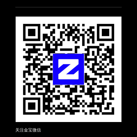
关注金宝微信