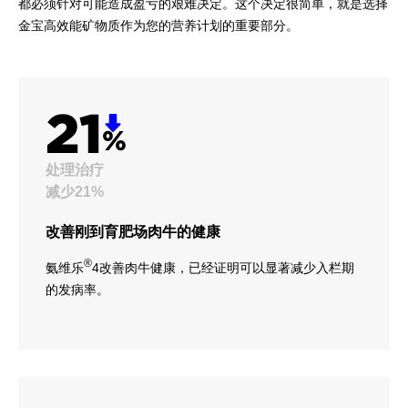
可持续发展报告
都必须针对可能造成盈亏的艰难决定。这个决定很简单，就是选择
金宝高效能矿物质作为您的营养计划的重要部分。
语言
ENGLISH
21
%
处理治疗
减少21%
改善刚到育肥场肉牛的健康
®
氨维乐
4改善肉牛健康，已经证明可以显著减少入栏期
的发病率。