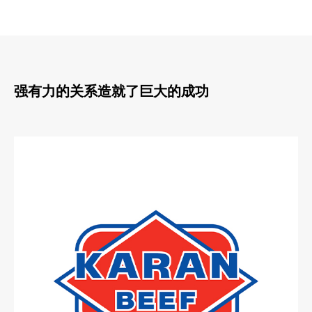
强有力的关系造就了巨大的成功