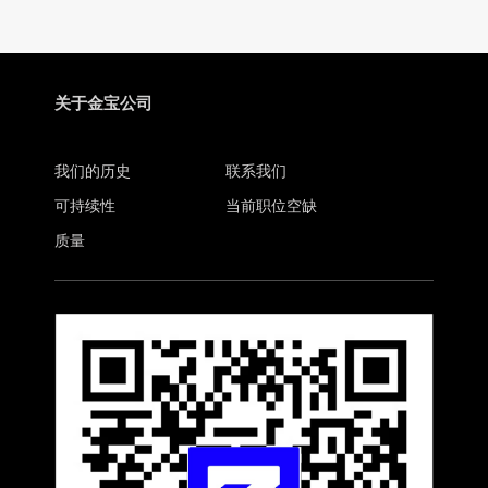
关于金宝公司
我们的历史
联系我们
可持续性
当前职位空缺
质量