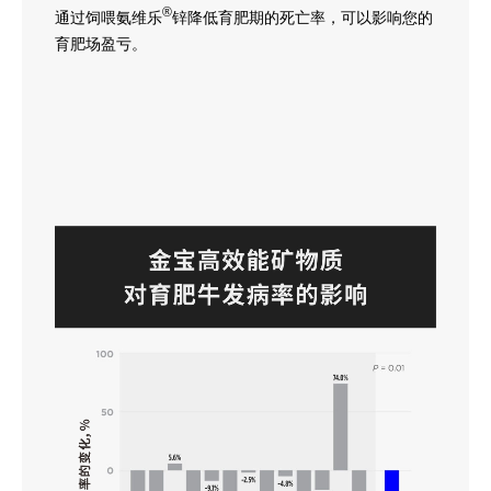
®
通过饲喂氨维乐
锌降低育肥期的死亡率，可以影响您的
育肥场盈亏。