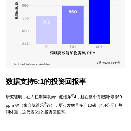
数据支持5:1的投资回报率
®
研究证明，在入栏期饲喂肉牛氨维乐
4，且在整个育肥期饲喂60
®
ppm 锌（来自氨维乐
锌），更少发病且多产10磅（4.4公斤）热
胴体重，这代表5:1的投资回报率。