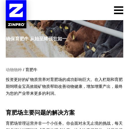
Toggl
Mobil
Navig
确保育肥牛 从始至终强壮如一
关于我们
动物物种
/ 育肥牛
解决方案
投资更好的矿物质营养对育肥场的成功影响巨大。在入栏期和育肥
动物物种
期饲喂金宝高效能矿物质帮助改善动物健康，增加增重产出，最终
为您的产业带来更多的利润。
产品列表
育肥场主要问题的解决方案
资源中心
育肥场管理运营并非一个小任务。你会面对永无止境的挑战，每天